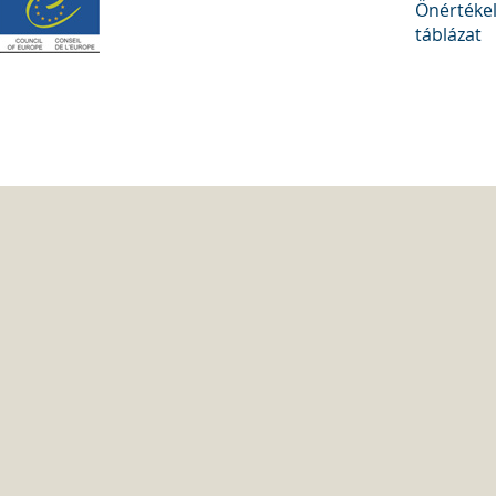
Önértékel
táblázat