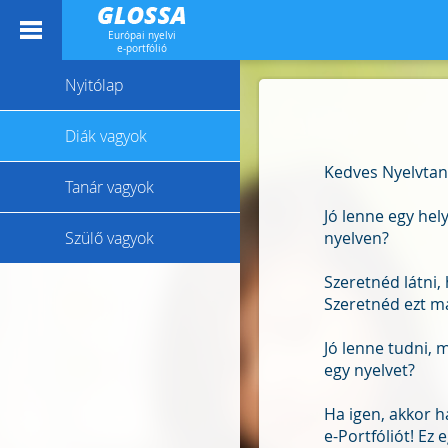
Európai nyelvi
e-portfólió
Nyitólap
Diák vagyok
Kedves Nyelvtan
Tanár vagyok
Jó lenne egy hely
Szülő vagyok
nyelven?
Szeretnéd látni,
Szeretnéd ezt m
Jó lenne tudni,
egy nyelvet?
Ha igen, akkor h
e-Portfóliót! Ez