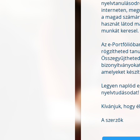
nyelvtanulásodró
interneten, meg
a magad számára
hasznát látod ma
munkát keresel.
Az e-Portfólióba
rögzítheted tanu
Összegyűjtheted
bizonyítványokat
amelyeket készít
Legyen naplód e
nyelvtudásodat!
Kívánjuk, hogy é
A szerzők